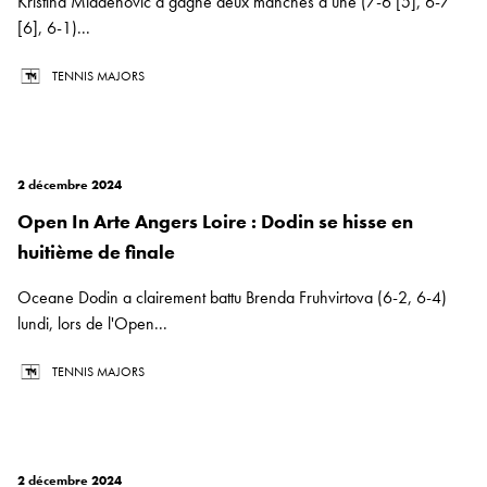
Kristina Mladenovic a gagné deux manches à une (7-6 [5], 6-7
[6], 6-1)...
TENNIS MAJORS
2 décembre 2024
Open In Arte Angers Loire : Dodin se hisse en
huitième de finale
Oceane Dodin a clairement battu Brenda Fruhvirtova (6-2, 6-4)
lundi, lors de l'Open...
TENNIS MAJORS
2 décembre 2024