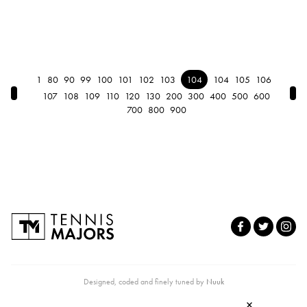
1
80
90
99
100
101
102
103
104
104
105
106
← Previous
Nex
107
108
109
110
120
130
200
300
400
500
600
700
800
900
Designed, coded and finely tuned by
Nuuk
×