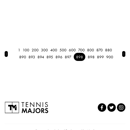
1
100
200
300
400
500
600
700
800
870
880
← Previous
Nex
890
893
894
895
896
897
898
898
899
900