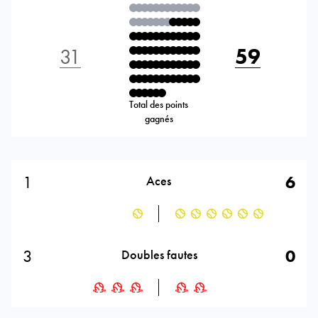
31
59
Total des points
gagnés
1
6
Aces
3
0
Doubles fautes