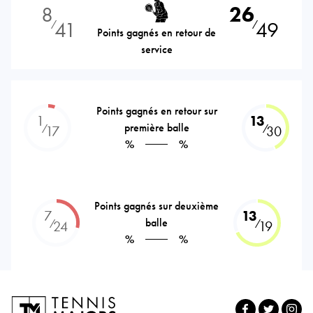
8
26
41
49
⁄
⁄
Points gagnés en retour de
service
Points gagnés en retour sur
1
13
première balle
⁄
⁄
17
30
%
%
Points gagnés sur deuxième
7
13
balle
⁄
⁄
24
19
%
%