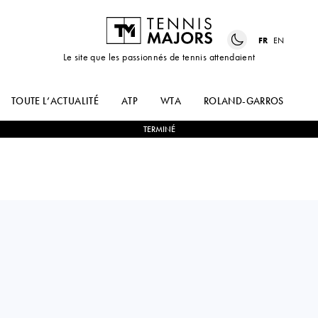
FR
EN
Le site que les passionnés de tennis attendaient
TOUTE L’ACTUALITÉ
ATP
WTA
ROLAND-GARROS
US
TERMINÉ
Mexico
RAFAEL
0
-
2
SHO
DE ALBA
SHIMABUKURO