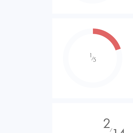
1
⁄
5
2
⁄