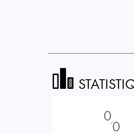
STATISTI
0
0
⁄