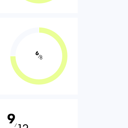
6
⁄
8
9
⁄