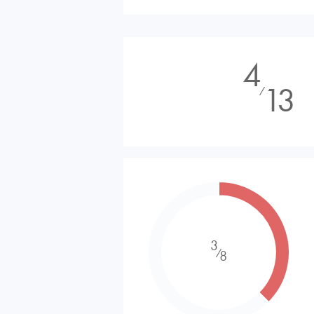
4
13
⁄
3
⁄
8