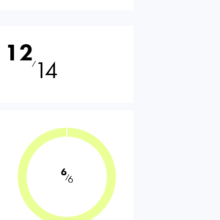
12
14
⁄
6
⁄
6