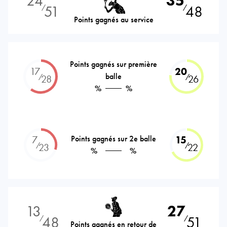
24
35
51
48
⁄
⁄
Points gagnés au service
Points gagnés sur première
17
20
balle
⁄
⁄
28
26
%
%
7
Points gagnés sur 2e balle
15
⁄
⁄
23
22
%
%
13
27
48
51
⁄
⁄
Points gagnés en retour de