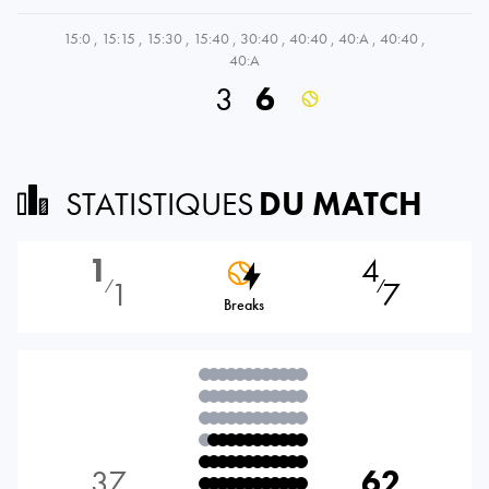
15:0
,
15:15
,
15:30
,
15:40
,
30:40
,
40:40
,
40:A
,
40:40
,
40:A
3
6
STATISTIQUES
DU MATCH
1
4
1
7
⁄
⁄
Breaks
37
62