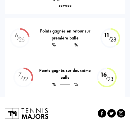
service
Points gagnés en retour sur
6
11
première balle
⁄
⁄
26
28
%
%
Points gagnés sur deuxième
7
16
balle
⁄
⁄
22
23
%
%