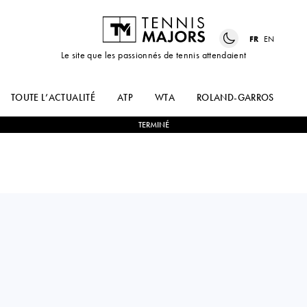
FR
EN
Le site que les passionnés de tennis attendaient
TOUTE L’ACTUALITÉ
ATP
WTA
ROLAND-GARROS
US
TERMINÉ
Australia
ALEKSANDAR
0
-
2
TOMMY
VUKIC
PAUL