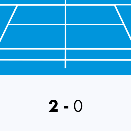
2
-
0