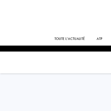
TOUTE L’ACTUALITÉ
ATP
Hong Kong
CHAK LAM COLEMAN
WONG