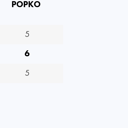
POPKO
5
6
5