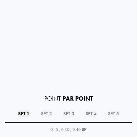
POINT
PAR POINT
SET 1
SET 2
SET 3
SET 4
SET 5
0:15
,
0:30
,
0:40
BP