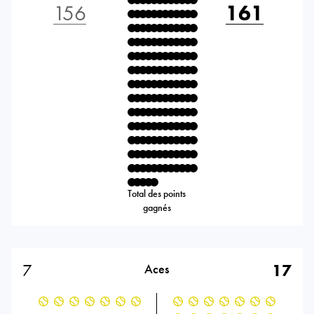
156
161
Total des points
gagnés
7
17
Aces