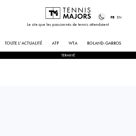
FR
EN
Le site que les passionnés de tennis attendaient
TOUTE L’ACTUALITÉ
ATP
WTA
ROLAND-GARROS
US
TERMINÉ
Italy
LORENZO
2
-
3
LLOYD
MUSETTI
HARRIS