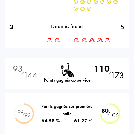
2
5
Doubles fautes
93
110
144
173
⁄
⁄
Points gagnés au service
Points gagnés sur première
62
80
balle
⁄
⁄
92
106
64.58 %
61.27 %