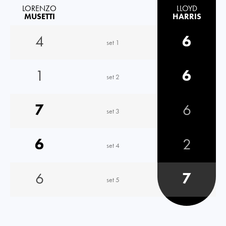
LORENZO
LLOYD
MUSETTI
HARRIS
4
6
set 1
1
6
set 2
7
6
set 3
6
2
set 4
6
7
set 5