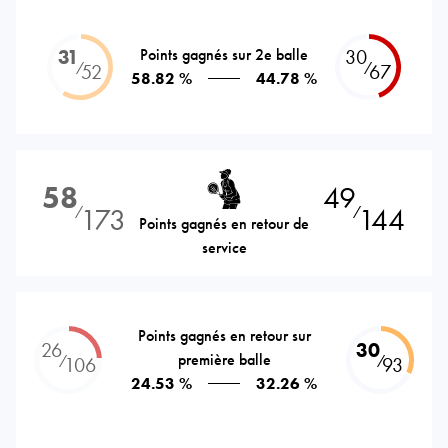
31
Points gagnés sur 2e balle
30
⁄
⁄
52
67
58.82 %
44.78 %
58
49
173
144
⁄
⁄
Points gagnés en retour de
service
Points gagnés en retour sur
26
30
première balle
⁄
⁄
106
93
24.53 %
32.26 %