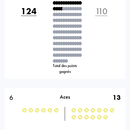
124
110
Total des points
gagnés
6
13
Aces