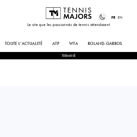
FR
EN
Le site que les passionnés de tennis attendaient
TOUTE L’ACTUALITÉ
ATP
WTA
ROLAND-GARROS
US
TERMINÉ
Spain
RAFAEL
3
-
1
JACK
NADAL
DRAPER