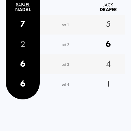
RAFAEL
JACK
NADAL
DRAPER
7
5
set 1
2
6
set 2
6
4
set 3
6
1
set 4