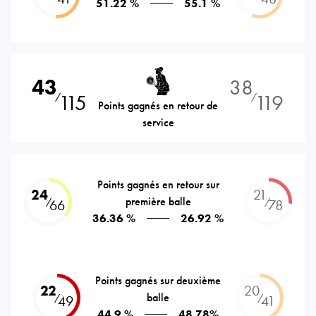
51.22 %
55.1 %
43
38
115
119
⁄
⁄
Points gagnés en retour de
service
Points gagnés en retour sur
24
21
première balle
⁄
⁄
66
78
36.36 %
26.92 %
Points gagnés sur deuxième
22
20
balle
⁄
⁄
49
41
44.9 %
48.78%