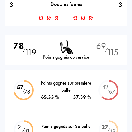
3
3
Doubles fautes
78
69
119
115
⁄
⁄
Points gagnés au service
Points gagnés sur première
57
42
balle
⁄
⁄
78
67
65.55 %
57.39 %
21
Points gagnés sur 2e balle
27
⁄
⁄
41
48