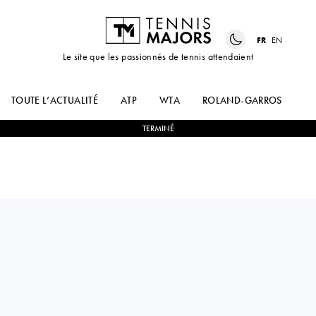
FR
EN
Le site que les passionnés de tennis attendaient
TOUTE L’ACTUALITÉ
ATP
WTA
ROLAND-GARROS
US
TERMINÉ
Great Britain
RYAN
2
-
1
ELIAS
PENISTON
YMER