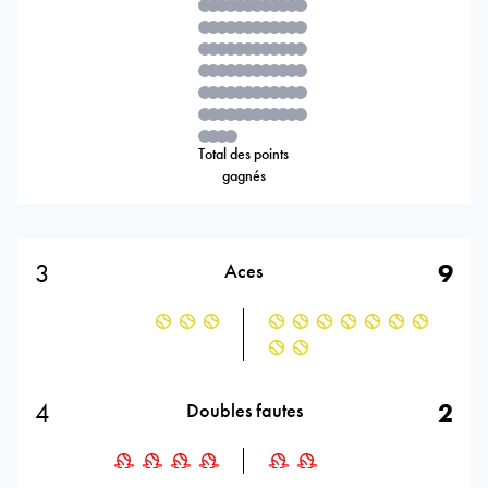
Total des points
gagnés
3
9
Aces
4
2
Doubles fautes