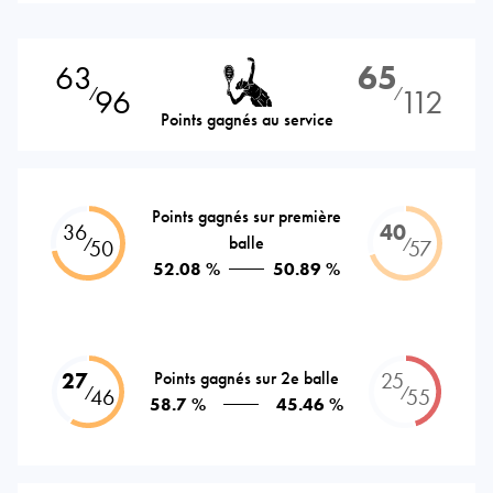
63
65
96
112
⁄
⁄
Points gagnés au service
Points gagnés sur première
36
40
balle
⁄
⁄
50
57
52.08 %
50.89 %
27
Points gagnés sur 2e balle
25
⁄
⁄
46
55
58.7 %
45.46 %