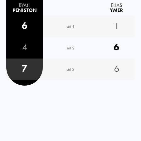
RYAN
ELIAS
PENISTON
YMER
6
1
set 1
4
6
set 2
7
6
set 3