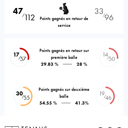
47
33
112
96
⁄
⁄
Points gagnés en retour de
service
Points gagnés en retour sur
17
14
première balle
⁄
⁄
57
50
29.83 %
28 %
Points gagnés sur deuxième
30
19
balle
⁄
⁄
55
46
54.55 %
41.3%