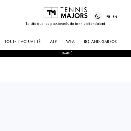
FR
EN
Le site que les passionnés de tennis attendaient
TOUTE L’ACTUALITÉ
ATP
WTA
ROLAND-GARROS
US
TERMINÉ
Argentina
THIAGO AGUSTIN
3
-
0
ALEKSANDAR
TIRANTE
VUKIC