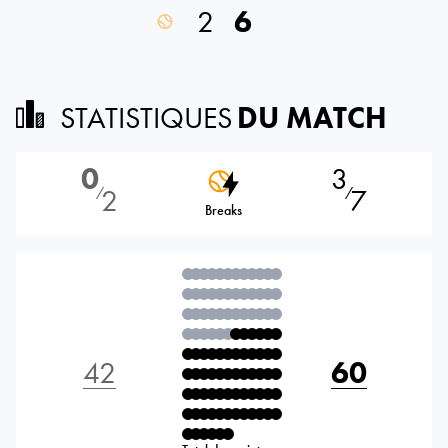
2
6
STATISTIQUES
DU MATCH
0
3
2
7
⁄
⁄
Breaks
42
60