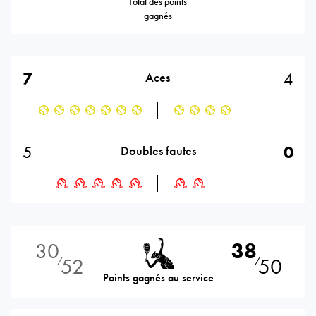
Total des points
gagnés
7
4
Aces
5
0
Doubles fautes
30
38
52
50
⁄
⁄
Points gagnés au service