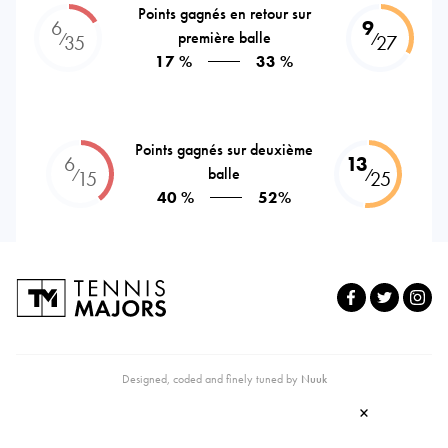
Points gagnés en retour sur
6
9
première balle
⁄
⁄
35
27
17 %
33 %
Points gagnés sur deuxième
6
13
balle
⁄
⁄
15
25
40 %
52%
Designed, coded and finely tuned by
Nuuk
×