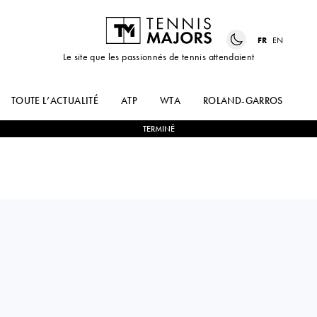
FR
EN
Le site que les passionnés de tennis attendaient
TOUTE L’ACTUALITÉ
ATP
WTA
ROLAND-GARROS
US
TERMINÉ
Canada
DENIS
0
-
2
KEI
SHAPOVALOV
NISHIKORI