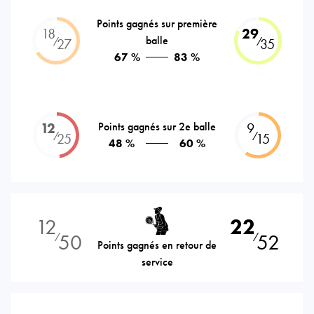
Points gagnés sur première
18
29
balle
⁄
⁄
27
35
67 %
83 %
12
Points gagnés sur 2e balle
9
⁄
⁄
25
15
48 %
60 %
12
22
50
52
⁄
⁄
Points gagnés en retour de
service