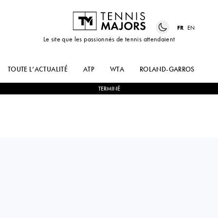
FR
EN
Le site que les passionnés de tennis attendaient
TOUTE L’ACTUALITÉ
ATP
WTA
ROLAND-GARROS
US
TERMINÉ
Italy
FRANCESCO
0
-
2
PEDRO
PASSARO
MARTINEZ