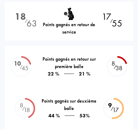
18
17
63
55
⁄
⁄
Points gagnés en retour de
service
Points gagnés en retour sur
10
8
première balle
⁄
⁄
45
38
22 %
21 %
Points gagnés sur deuxième
8
9
balle
⁄
⁄
18
17
44 %
53%