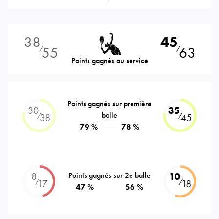
38
45
55
63
⁄
⁄
Points gagnés au service
Points gagnés sur première
30
35
balle
⁄
⁄
38
45
79 %
78 %
8
Points gagnés sur 2e balle
10
⁄
⁄
17
18
47 %
56 %