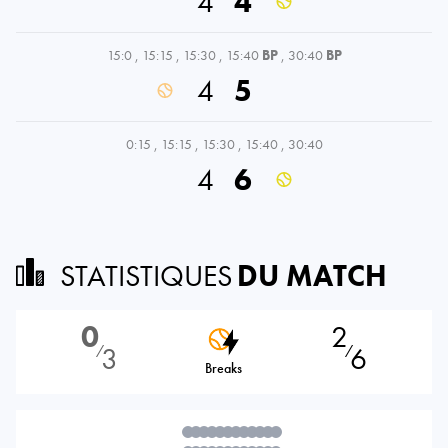
4
4
15:0
,
15:15
,
15:30
,
15:40
BP
,
30:40
BP
4
5
0:15
,
15:15
,
15:30
,
15:40
,
30:40
4
6
STATISTIQUES
DU MATCH
0
2
3
6
⁄
⁄
Breaks