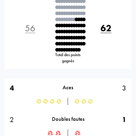
56
62
Total des points
gagnés
4
3
Aces
2
1
Doubles fautes