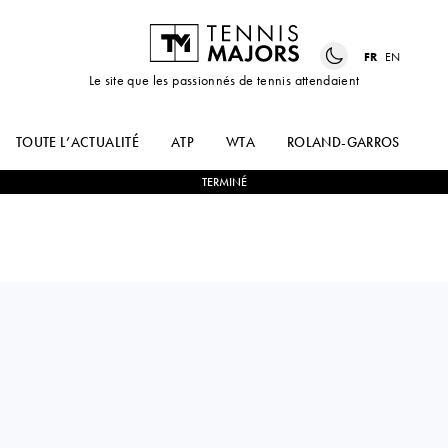
FR
EN
Le site que les passionnés de tennis attendaient
TOUTE L’ACTUALITÉ
ATP
WTA
ROLAND-GARROS
US
TERMINÉ
China PR
CHAK LAM
JUNCHENG
2
-
0
COLEMAN
SHANG
WONG