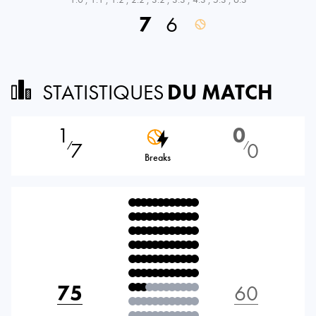
7
6
STATISTIQUES
DU MATCH
1
0
7
0
⁄
⁄
Breaks
75
60