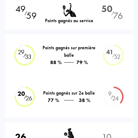
49
50
59
76
⁄
⁄
Points gagnés au service
Points gagnés sur première
29
41
balle
⁄
⁄
33
52
88 %
79 %
20
Points gagnés sur 2e balle
9
⁄
⁄
26
24
77 %
38 %
26
10