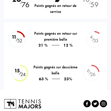
76
59
⁄
⁄
Points gagnés en retour de
service
Points gagnés en retour sur
11
4
première balle
⁄
⁄
52
33
21 %
12 %
Points gagnés sur deuxième
15
6
balle
⁄
⁄
24
26
63 %
23%