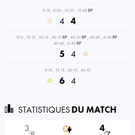
0:15
,
0:30
,
15:30
,
15:40
BP
4
4
15:0
,
15:15
,
30:15
,
40:15
BP
,
40:30
BP
,
40:40
,
A:40
BP
,
40:40
,
A:40
BP
5
4
0:15
,
15:15
,
30:15
,
40:15
6
4
STATISTIQUES
DU MATCH
3
4
8
7
⁄
⁄