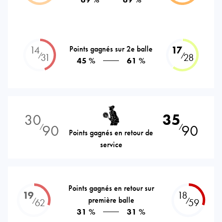
14
Points gagnés sur 2e balle
17
⁄
⁄
31
28
45 %
61 %
30
35
90
90
⁄
⁄
Points gagnés en retour de
service
Points gagnés en retour sur
19
18
première balle
⁄
⁄
62
59
31 %
31 %