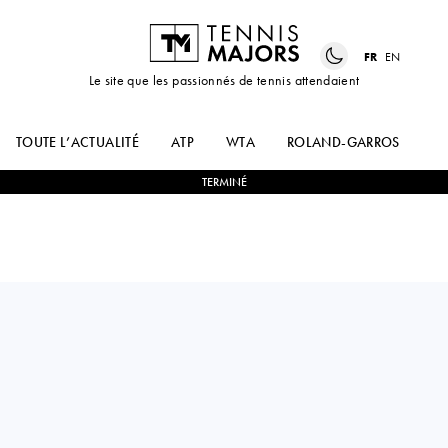
FR
EN
Le site que les passionnés de tennis attendaient
TOUTE L’ACTUALITÉ
ATP
WTA
ROLAND-GARROS
US
TERMINÉ
Russia
KAREN
1
-
2
KEI
KHACHANOV
NISHIKORI