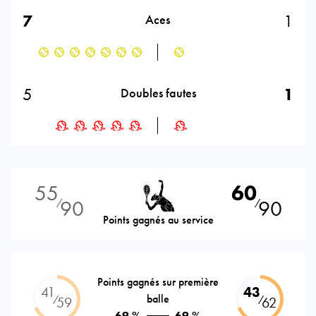
7
1
Aces
5
1
Doubles fautes
55
60
90
90
⁄
⁄
Points gagnés au service
Points gagnés sur première
41
43
balle
⁄
⁄
59
62
69 %
69 %