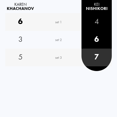
KAREN
KEI
KHACHANOV
NISHIKORI
6
4
set 1
3
6
set 2
5
7
set 3