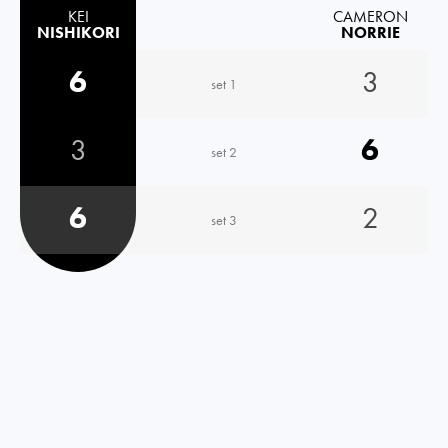
KEI
CAMERON
NISHIKORI
NORRIE
6
3
set 1
3
6
set 2
6
2
set 3