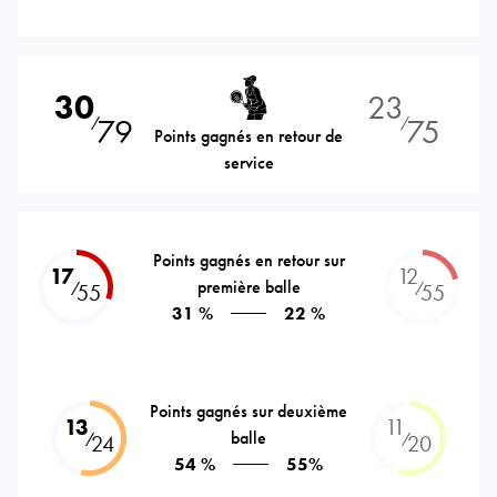
30
23
79
75
⁄
⁄
Points gagnés en retour de
service
Points gagnés en retour sur
17
12
première balle
⁄
⁄
55
55
31 %
22 %
Points gagnés sur deuxième
13
11
balle
⁄
⁄
24
20
54 %
55%