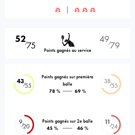
52
49
75
79
⁄
⁄
Points gagnés au service
Points gagnés sur première
43
38
balle
⁄
⁄
55
55
78 %
69 %
9
Points gagnés sur 2e balle
11
⁄
⁄
20
24
45 %
46 %