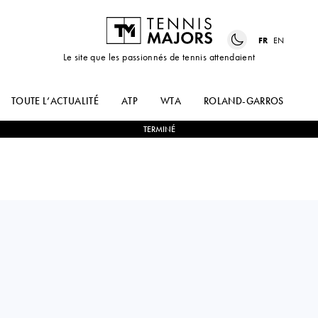
FR
EN
Le site que les passionnés de tennis attendaient
TOUTE L’ACTUALITÉ
ATP
WTA
ROLAND-GARROS
US
TERMINÉ
KEI
2
-
1
CAMERON
NISHIKORI
NORRIE