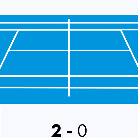
2
-
0