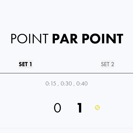
POINT
PAR POINT
SET 1
SET 2
0:15
,
0:30
,
0:40
0
1