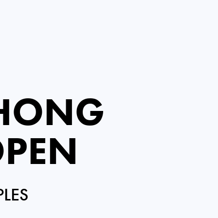
 HONG
OPEN
PLES