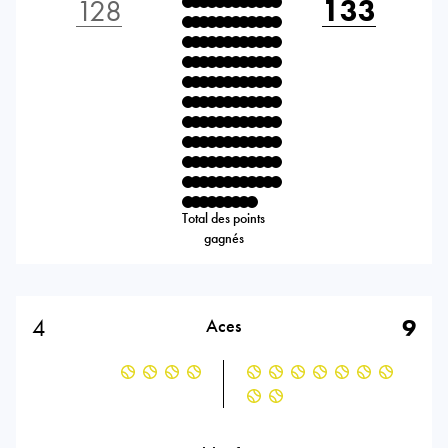
128
133
Total des points
gagnés
4
9
Aces