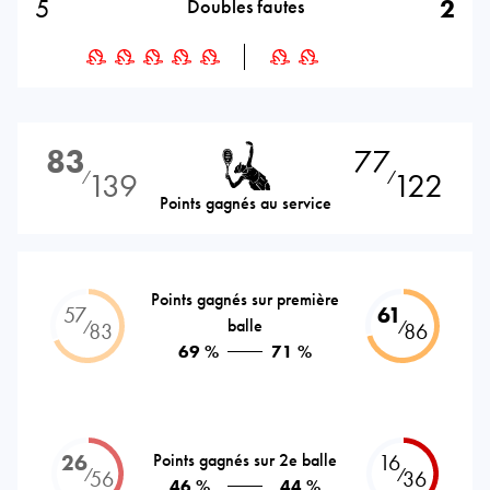
5
2
Doubles fautes
83
77
139
122
⁄
⁄
Points gagnés au service
Points gagnés sur première
57
61
balle
⁄
⁄
83
86
69 %
71 %
26
Points gagnés sur 2e balle
16
⁄
⁄
56
36
46 %
44 %