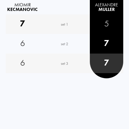
MIOMIR
ALEXANDRE
KECMANOVIC
MULLER
7
5
set 1
6
7
set 2
6
7
set 3