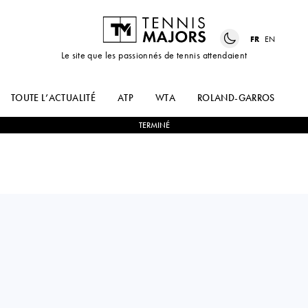
FR
EN
Le site que les passionnés de tennis attendaient
TOUTE L’ACTUALITÉ
ATP
WTA
ROLAND-GARROS
US
TERMINÉ
Serbia
MIOMIR
1
-
2
ALEXANDRE
KECMANOVIC
MULLER