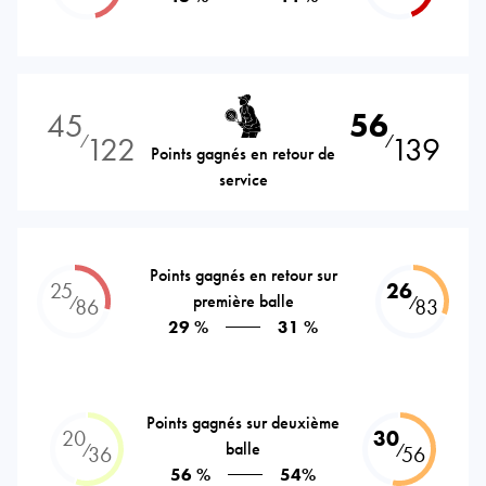
45
56
122
139
⁄
⁄
Points gagnés en retour de
service
Points gagnés en retour sur
25
26
première balle
⁄
⁄
86
83
29 %
31 %
Points gagnés sur deuxième
20
30
balle
⁄
⁄
36
56
56 %
54%