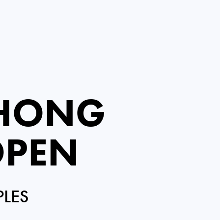
 HONG
OPEN
PLES