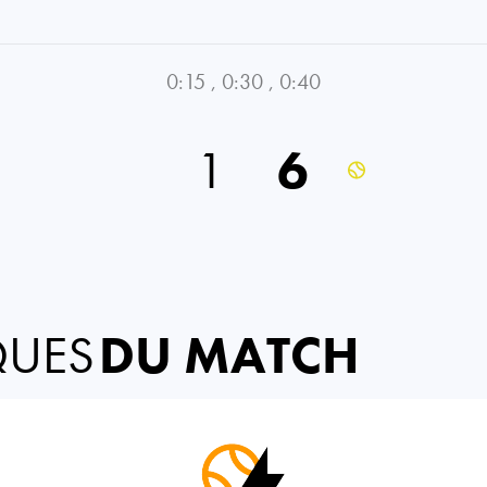
0:15
,
0:30
,
0:40
1
6
QUES
DU MATCH