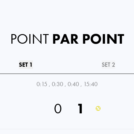
POINT
PAR POINT
SET 1
SET 2
0:15
,
0:30
,
0:40
,
15:40
0
1