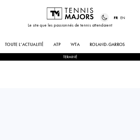
FR
EN
Le site que les passionnés de tennis attendaient
TOUTE L’ACTUALITÉ
ATP
WTA
ROLAND-GARROS
US
TERMINÉ
Poland
HUBERT
2
-
0
ALEXEI
HURKACZ
POPYRIN