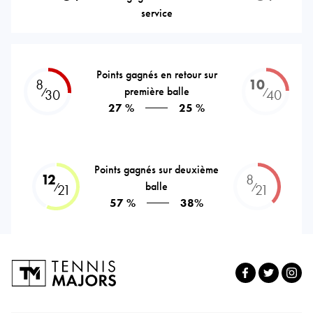
service
Points gagnés en retour sur
8
10
première balle
⁄
⁄
30
40
27 %
25 %
Points gagnés sur deuxième
12
8
balle
⁄
⁄
21
21
57 %
38%