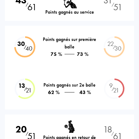
43
31
61
51
⁄
⁄
Points gagnés au service
Points gagnés sur première
30
22
balle
⁄
⁄
40
30
75 %
73 %
13
Points gagnés sur 2e balle
9
⁄
⁄
21
21
62 %
43 %
20
18
51
61
⁄
⁄
Points gagnés en retour de