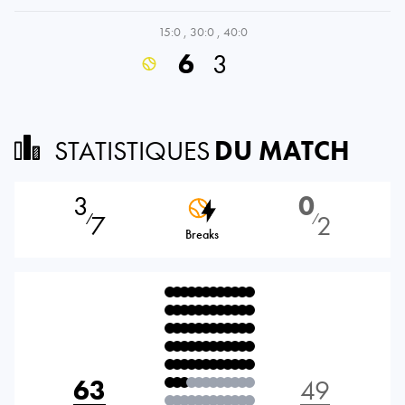
15:0
,
30:0
,
40:0
6
3
STATISTIQUES
DU MATCH
3
0
7
2
⁄
⁄
Breaks
63
49