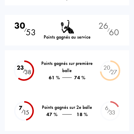
30
26
53
60
⁄
⁄
Points gagnés au service
Points gagnés sur première
23
20
balle
⁄
⁄
38
27
61 %
74 %
7
Points gagnés sur 2e balle
6
⁄
⁄
15
33
47 %
18 %