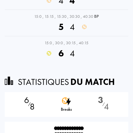
4
4
15:0
,
15:15
,
15:30
,
30:30
,
40:30
BP
5
4
15:0
,
30:0
,
30:15
,
40:15
6
4
STATISTIQUES
DU MATCH
6
3
8
4
⁄
⁄
Breaks