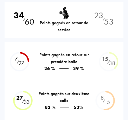
34
23
60
53
⁄
⁄
Points gagnés en retour de
service
Points gagnés en retour sur
7
15
première balle
⁄
⁄
27
38
26 %
39 %
Points gagnés sur deuxième
27
8
balle
⁄
⁄
33
15
82 %
53%