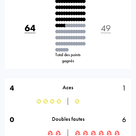
64
49
Total des points
gagnés
4
1
Aces
0
6
Doubles fautes