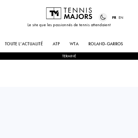
FR
EN
Le site que les passionnés de tennis attendaient
TOUTE L’ACTUALITÉ
ATP
WTA
ROLAND-GARROS
US
TERMINÉ
Hungary
MARTON
2
-
0
ALEX
FUCSOVICS
DE MINAUR