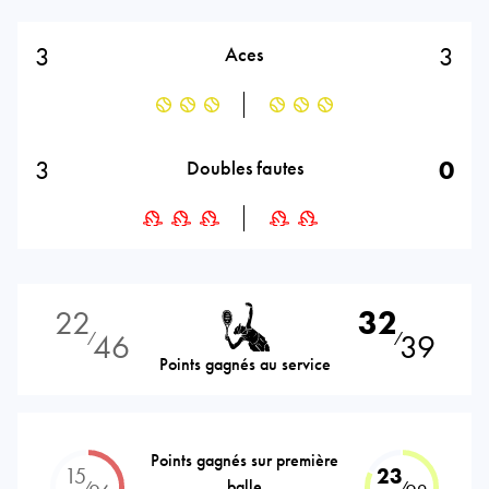
3
3
Aces
3
0
Doubles fautes
22
32
46
39
⁄
⁄
Points gagnés au service
Points gagnés sur première
15
23
balle
⁄
⁄