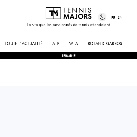
FR
EN
Le site que les passionnés de tennis attendaient
TOUTE L’ACTUALITÉ
ATP
WTA
ROLAND-GARROS
US
TERMINÉ
Australia
ALEKSANDAR
0
-
2
FRANCES
VUKIC
TIAFOE