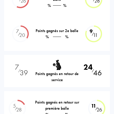
26
28
%
%
7
Points gagnés sur 2e balle
9
⁄
⁄
20
11
%
%
7
24
39
46
⁄
⁄
Points gagnés en retour de
service
Points gagnés en retour sur
5
11
première balle
⁄
⁄
28
26