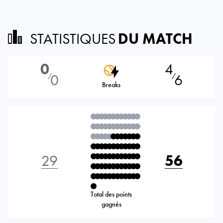
STATISTIQUES
DU MATCH
0
4
0
6
⁄
⁄
Breaks
29
56
Total des points
gagnés