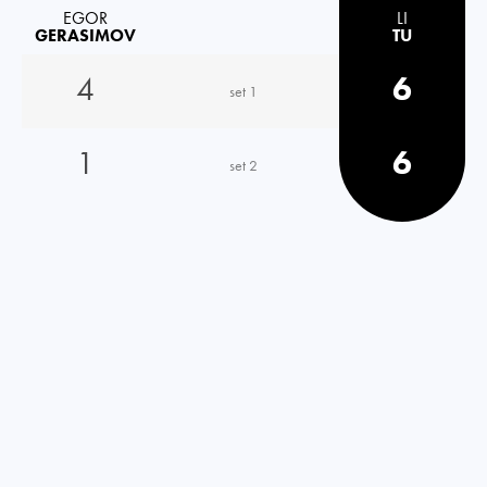
EGOR
LI
GERASIMOV
TU
4
6
set 1
1
6
set 2