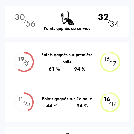
30
32
56
34
⁄
⁄
Points gagnés au service
Points gagnés sur première
19
16
balle
⁄
⁄
31
17
61 %
94 %
11
Points gagnés sur 2e balle
16
⁄
⁄
25
17
44 %
94 %