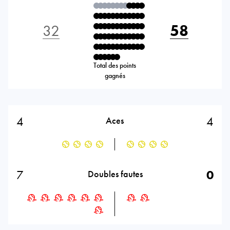
32
58
Total des points
gagnés
4
4
Aces
7
0
Doubles fautes