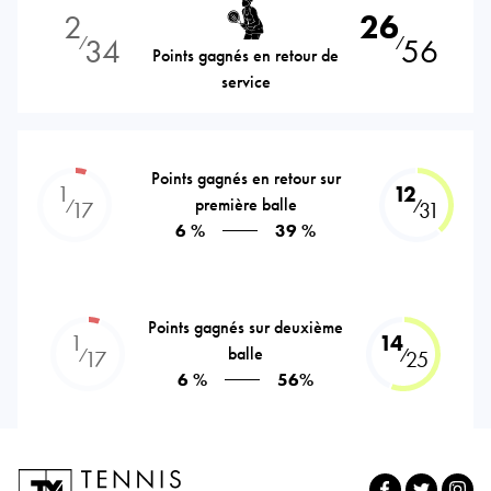
2
26
34
56
⁄
⁄
Points gagnés en retour de
service
Points gagnés en retour sur
1
12
première balle
⁄
⁄
17
31
6 %
39 %
Points gagnés sur deuxième
1
14
balle
⁄
⁄
17
25
6 %
56%