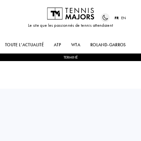
FR
EN
Le site que les passionnés de tennis attendaient
TOUTE L’ACTUALITÉ
ATP
WTA
ROLAND-GARROS
US
TERMINÉ
EGOR
0
-
2
LI
GERASIMOV
TU