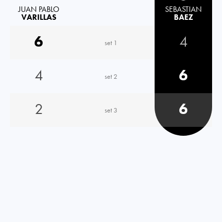
JUAN PABLO
SEBASTIAN
VARILLAS
BAEZ
6
4
set 1
4
6
set 2
2
6
set 3