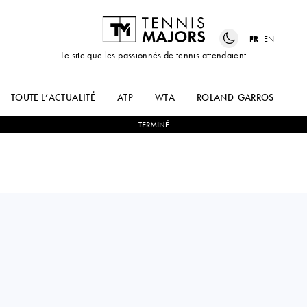
FR
EN
Le site que les passionnés de tennis attendaient
TOUTE L’ACTUALITÉ
ATP
WTA
ROLAND-GARROS
US
TERMINÉ
Peru
JUAN PABLO
1
-
2
SEBASTIAN
VARILLAS
BAEZ