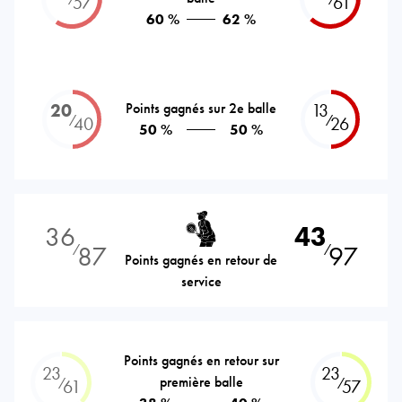
57
61
60 %
62 %
20
Points gagnés sur 2e balle
13
⁄
⁄
40
26
50 %
50 %
36
43
87
97
⁄
⁄
Points gagnés en retour de
service
Points gagnés en retour sur
23
23
première balle
⁄
⁄
61
57