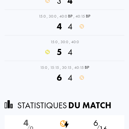
3
4
15:0
,
30:0
,
40:0
BP
,
40:15
BP
4
4
15:0
,
30:0
,
40:0
5
4
15:0
,
15:15
,
30:15
,
40:15
BP
6
4
STATISTIQUES
DU MATCH
4
6
⁄
⁄