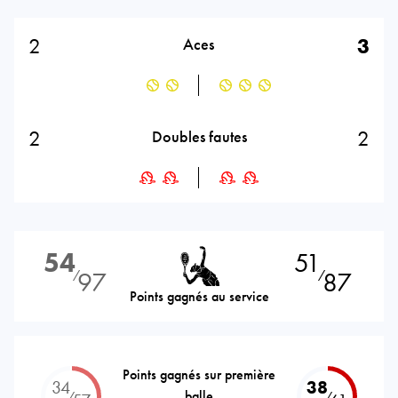
2
3
Aces
2
2
Doubles fautes
54
51
97
87
⁄
⁄
Points gagnés au service
Points gagnés sur première
34
38
balle
⁄
⁄