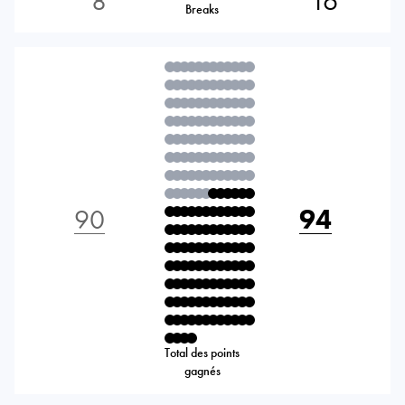
8
16
Breaks
90
94
Total des points
gagnés