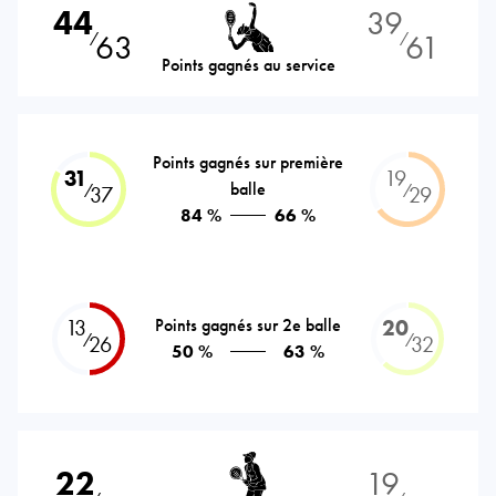
44
39
63
61
⁄
⁄
Points gagnés au service
Points gagnés sur première
31
19
balle
⁄
⁄
37
29
84 %
66 %
13
Points gagnés sur 2e balle
20
⁄
⁄
26
32
50 %
63 %
22
19