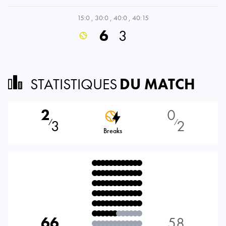
15:0
,
30:0
,
40:0
,
40:15
6
3
STATISTIQUES
DU MATCH
2
0
3
2
⁄
⁄
Breaks
66
58