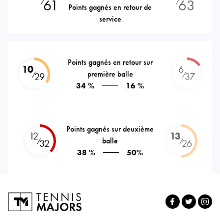
61
63
⁄
⁄
Points gagnés en retour de
service
Points gagnés en retour sur
10
6
première balle
⁄
⁄
29
37
34 %
16 %
Points gagnés sur deuxième
12
13
balle
⁄
⁄
32
26
38 %
50%