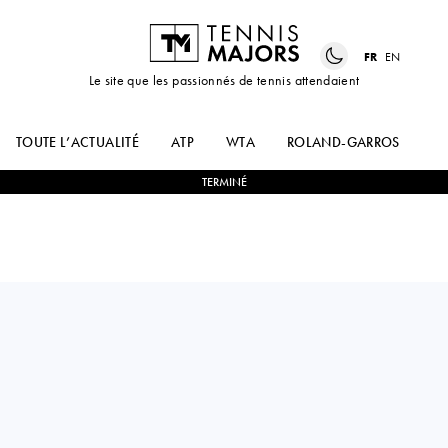
FR
EN
Le site que les passionnés de tennis attendaient
TOUTE L’ACTUALITÉ
ATP
WTA
ROLAND-GARROS
US
TERMINÉ
Russia
ROMAN
2
-
0
STAN
SAFIULLIN
WAWRINKA