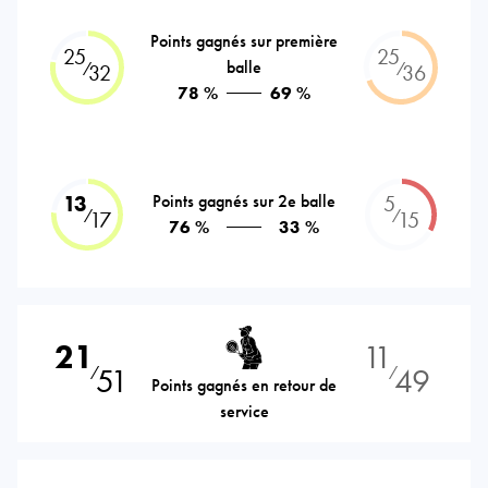
Points gagnés sur première
25
25
balle
⁄
⁄
32
36
78 %
69 %
13
Points gagnés sur 2e balle
5
⁄
⁄
17
15
76 %
33 %
21
11
51
49
⁄
⁄
Points gagnés en retour de
service