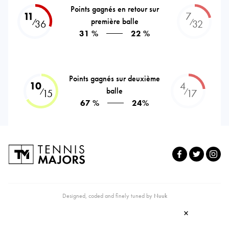
Points gagnés en retour sur
11
7
première balle
⁄
⁄
36
32
31 %
22 %
Points gagnés sur deuxième
10
4
balle
⁄
⁄
15
17
67 %
24%
Designed, coded and finely tuned by
Nuuk
×