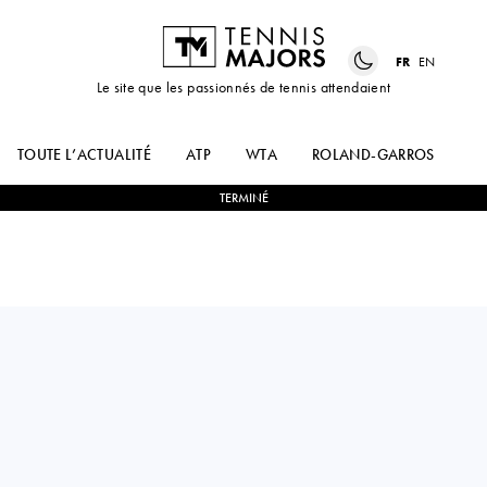
FR
EN
Le site que les passionnés de tennis attendaient
TOUTE L’ACTUALITÉ
ATP
WTA
ROLAND-GARROS
US
TERMINÉ
Korea Republic
SEONG-CHAN
2
-
0
KAREN
HONG
KHACHANOV