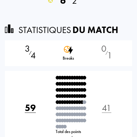
6
2
STATISTIQUES
DU MATCH
3
0
4
1
⁄
⁄
Breaks
59
41
Total des points