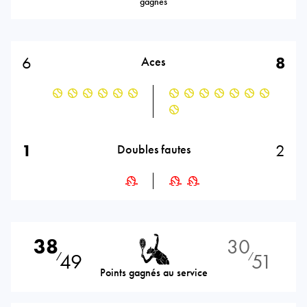
gagnés
6
8
Aces
1
2
Doubles fautes
38
30
49
51
⁄
⁄
Points gagnés au service