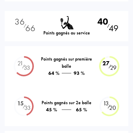
36
40
66
49
⁄
⁄
Points gagnés au service
Points gagnés sur première
21
27
balle
⁄
⁄
33
29
64 %
93 %
15
Points gagnés sur 2e balle
13
⁄
⁄
33
20
45 %
65 %