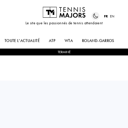
FR
EN
Le site que les passionnés de tennis attendaient
TOUTE L’ACTUALITÉ
ATP
WTA
ROLAND-GARROS
US
TERMINÉ
Kazakhstan
DMITRY
0
-
2
MICHAEL
POPKO
MMOH