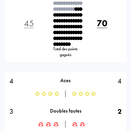
45
70
Total des points
gagnés
4
4
Aces
3
2
Doubles fautes