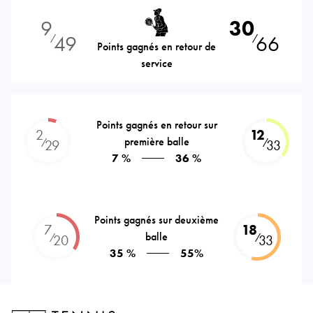
9
30
49
66
⁄
⁄
Points gagnés en retour de
service
Points gagnés en retour sur
2
12
première balle
⁄
⁄
29
33
7 %
36 %
Points gagnés sur deuxième
7
18
balle
⁄
⁄
20
33
35 %
55%