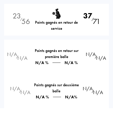
23
37
56
71
⁄
⁄
Points gagnés en retour de
service
Points gagnés en retour sur
N/A
N/A
première balle
⁄
⁄
N/A
N/A
N/A %
N/A %
Points gagnés sur deuxième
N/A
N/A
balle
⁄
⁄
N/A
N/A
N/A %
N/A%