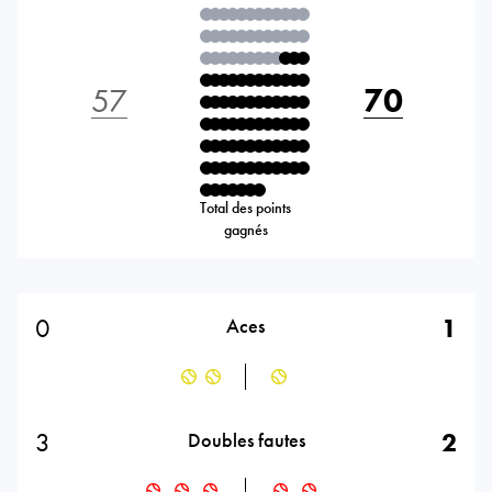
57
70
Total des points
gagnés
0
1
Aces
3
2
Doubles fautes