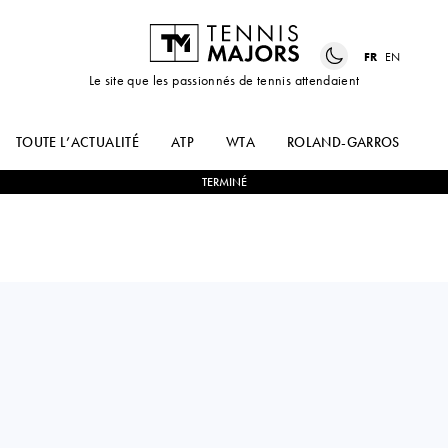
FR
EN
Le site que les passionnés de tennis attendaient
TOUTE L’ACTUALITÉ
ATP
WTA
ROLAND-GARROS
US
TERMINÉ
EGOR
0
-
2
LAURENT
GERASIMOV
LOKOLI