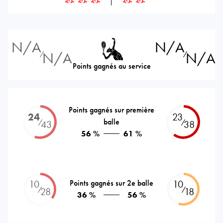
N/A
N/A
N/A
N/A
⁄
⁄
Points gagnés au service
Points gagnés sur première
24
23
balle
⁄
⁄
43
38
56 %
61 %
10
Points gagnés sur 2e balle
10
⁄
⁄
28
18
36 %
56 %