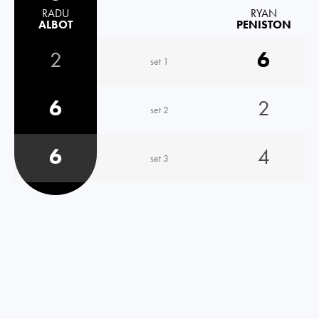
RADU
RYAN
ALBOT
PENISTON
2
6
set 1
6
2
set 2
6
4
set 3