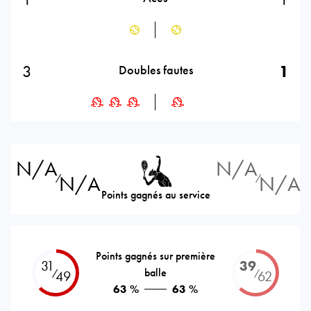
3
1
Doubles fautes
N/A
N/A
N/A
N/A
⁄
⁄
Points gagnés au service
Points gagnés sur première
31
39
balle
⁄
⁄
49
62
63 %
63 %