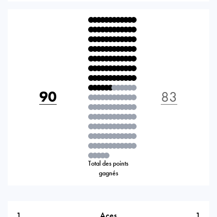
90
83
Total des points
gagnés
1
1
Aces