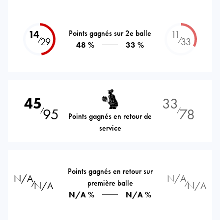
14
Points gagnés sur 2e balle
11
⁄
⁄
29
33
48 %
33 %
45
33
95
78
⁄
⁄
Points gagnés en retour de
service
Points gagnés en retour sur
N/A
N/A
première balle
⁄
⁄
N/A
N/A
N/A %
N/A %