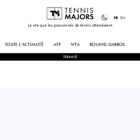
FR
EN
Le site que les passionnés de tennis attendaient
TOUTE L’ACTUALITÉ
ATP
WTA
ROLAND-GARROS
US
TERMINÉ
Moldova
RADU
2
-
1
RYAN
ALBOT
PENISTON