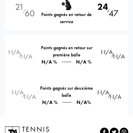
21
24
60
47
⁄
⁄
Points gagnés en retour de
service
Points gagnés en retour sur
N/A
N/A
première balle
⁄
⁄
N/A
N/A
N/A %
N/A %
Points gagnés sur deuxième
N/A
N/A
balle
⁄
⁄
N/A
N/A
N/A %
N/A%