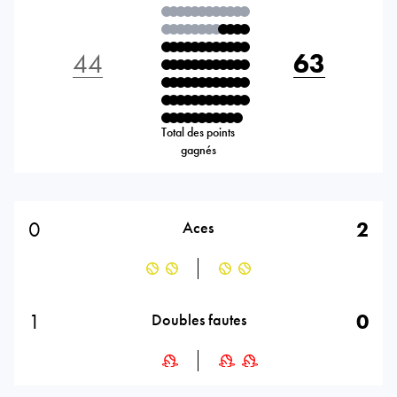
44
63
Total des points
gagnés
0
2
Aces
1
0
Doubles fautes