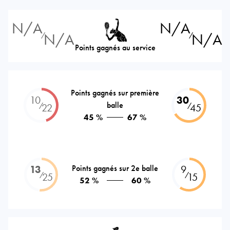
N/A
N/A
N/A
N/A
⁄
⁄
Points gagnés au service
Points gagnés sur première
10
30
balle
⁄
⁄
22
45
45 %
67 %
13
Points gagnés sur 2e balle
9
⁄
⁄
25
15
52 %
60 %