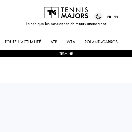
FR
EN
Le site que les passionnés de tennis attendaient
TOUTE L’ACTUALITÉ
ATP
WTA
ROLAND-GARROS
US
TERMINÉ
Kazakhstan
DMITRY
0
-
2
DANIEL ELAHI
POPKO
GALAN