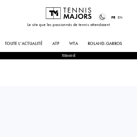
FR
EN
Le site que les passionnés de tennis attendaient
TOUTE L’ACTUALITÉ
ATP
WTA
ROLAND-GARROS
US
TERMINÉ
Kazakhstan
DMITRY
0
-
2
VALENTIN
POPKO
ROYER