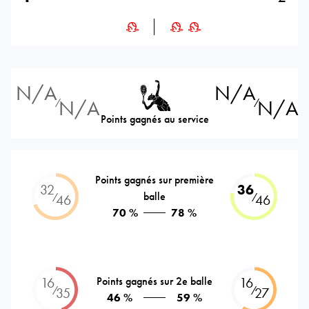
N/A
N/A
N/A
N/A
⁄
⁄
Points gagnés au service
Points gagnés sur première
32
36
balle
⁄
⁄
46
46
70 %
78 %
16
Points gagnés sur 2e balle
16
⁄
⁄
35
27
46 %
59 %