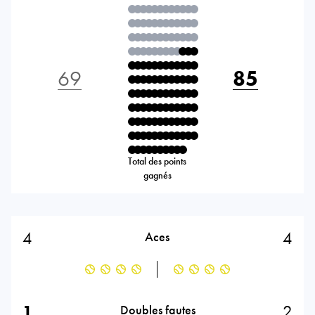
69
85
Total des points
gagnés
4
4
Aces
1
2
Doubles fautes