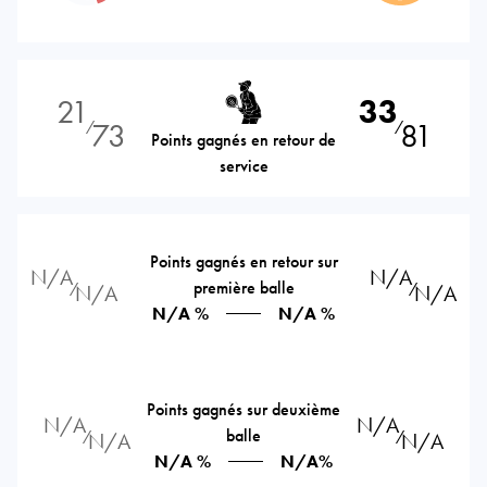
21
33
73
81
⁄
⁄
Points gagnés en retour de
service
Points gagnés en retour sur
N/A
N/A
première balle
⁄
⁄
N/A
N/A
N/A %
N/A %
Points gagnés sur deuxième
N/A
N/A
balle
⁄
⁄
N/A
N/A
N/A %
N/A%