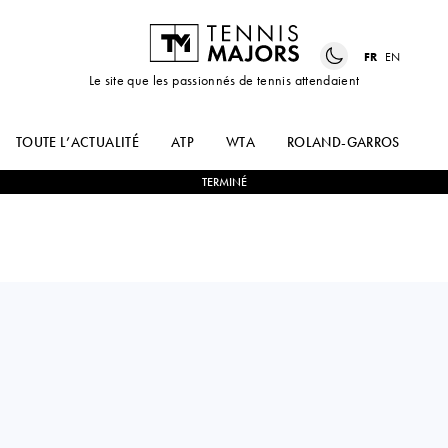
FR
EN
Le site que les passionnés de tennis attendaient
TOUTE L’ACTUALITÉ
ATP
WTA
ROLAND-GARROS
US
TERMINÉ
USA
J.J.
2
-
1
RYAN
WOLF
PENISTON