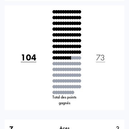
104
73
Total des points
gagnés
7
3
Aces