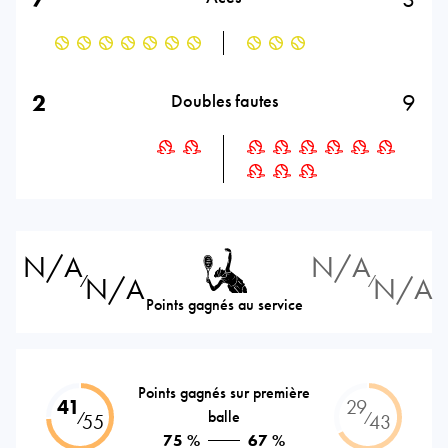
2
9
Doubles fautes
N/A
N/A
N/A
N/A
⁄
⁄
Points gagnés au service
Points gagnés sur première
41
29
balle
⁄
⁄
55
43
75 %
67 %