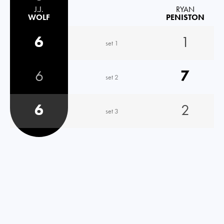
J.J.
RYAN
WOLF
PENISTON
6
1
set 1
6
7
set 2
6
2
set 3