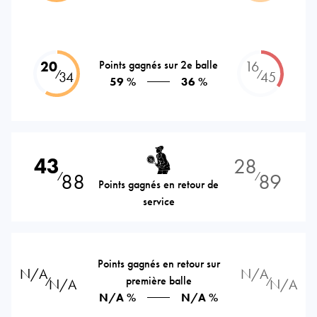
20
Points gagnés sur 2e balle
16
⁄
⁄
34
45
59 %
36 %
43
28
88
89
⁄
⁄
Points gagnés en retour de
service
Points gagnés en retour sur
N/A
N/A
première balle
⁄
⁄
N/A
N/A
N/A %
N/A %