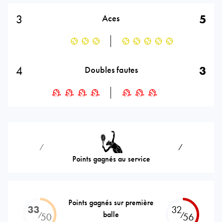
3
5
Aces
4
3
Doubles fautes
⁄
⁄
Points gagnés au service
Points gagnés sur première
33
32
balle
⁄
⁄
50
56