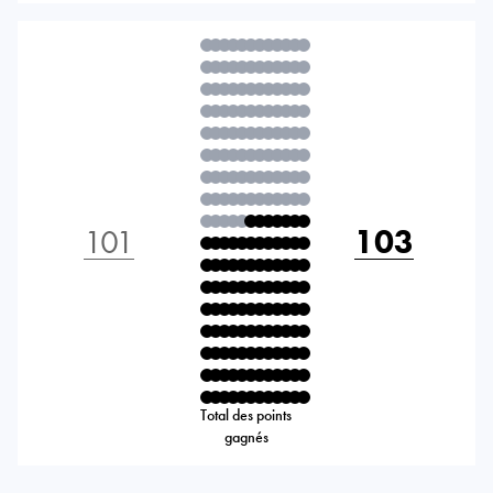
101
103
Total des points
gagnés