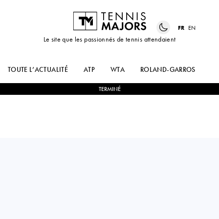
FR
EN
Le site que les passionnés de tennis attendaient
TOUTE L’ACTUALITÉ
ATP
WTA
ROLAND-GARROS
US
TERMINÉ
Japan
SHO
1
-
2
STEFANOS
SHIMABUKURO
SAKELLARIDIS