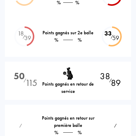
%
%
18
Points gagnés sur 2e balle
33
⁄
⁄
39
59
%
%
50
38
115
89
⁄
⁄
Points gagnés en retour de
service
Points gagnés en retour sur
première balle
⁄
⁄
%
%