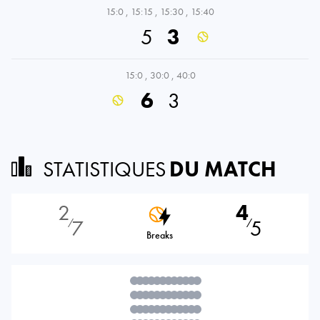
15:0
,
15:15
,
15:30
,
15:40
5
3
15:0
,
30:0
,
40:0
6
3
STATISTIQUES
DU MATCH
2
4
7
5
⁄
⁄
Breaks