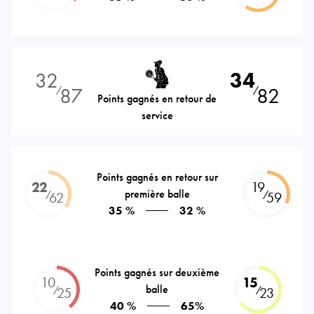
32
34
87
82
⁄
⁄
Points gagnés en retour de
service
Points gagnés en retour sur
22
19
première balle
⁄
⁄
62
59
35 %
32 %
Points gagnés sur deuxième
10
15
balle
⁄
⁄
25
23
40 %
65%