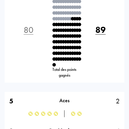
80
89
Total des points
gagnés
5
2
Aces