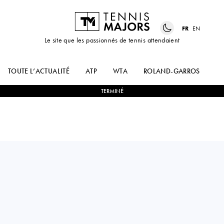
FR
EN
Le site que les passionnés de tennis attendaient
TOUTE L’ACTUALITÉ
ATP
WTA
ROLAND-GARROS
US
TERMINÉ
Germany
ALEXANDER
1
-
2
FRANCISCO
ZVEREV
CERUNDOLO