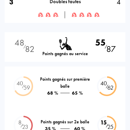
3
4
Doubles fautes
48
55
82
87
⁄
⁄
Points gagnés au service
Points gagnés sur première
40
40
balle
⁄
⁄
59
62
68 %
65 %
8
Points gagnés sur 2e balle
15
⁄
⁄
23
25
35 %
60 %