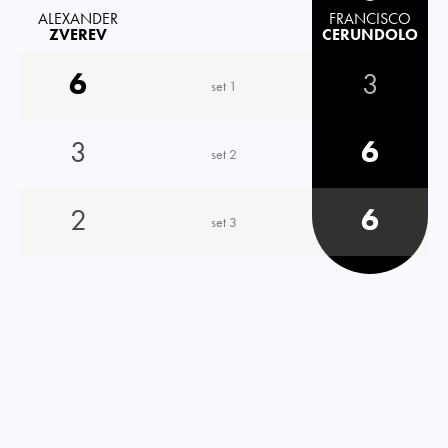
ALEXANDER
FRANCISCO
ZVEREV
CERUNDOLO
6
3
set 1
3
6
set 2
2
6
set 3