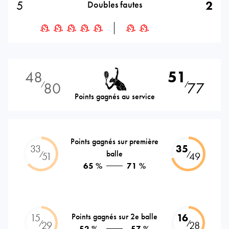
5
2
Doubles fautes
48
51
80
77
⁄
⁄
Points gagnés au service
Points gagnés sur première
33
35
balle
⁄
⁄
51
49
65 %
71 %
15
Points gagnés sur 2e balle
16
⁄
⁄
29
28
52 %
57 %