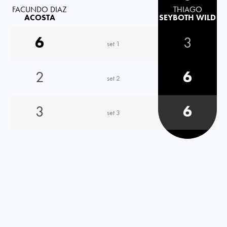
FACUNDO DIAZ
THIAGO
ACOSTA
SEYBOTH WILD
6
3
set 1
2
6
set 2
3
6
set 3