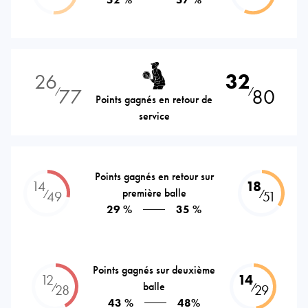
26
32
77
80
⁄
⁄
Points gagnés en retour de
service
Points gagnés en retour sur
14
18
première balle
⁄
⁄
49
51
29 %
35 %
Points gagnés sur deuxième
12
14
balle
⁄
⁄
28
29
43 %
48%