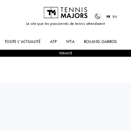
FR
EN
Le site que les passionnés de tennis attendaient
TOUTE L’ACTUALITÉ
ATP
WTA
ROLAND-GARROS
US
TERMINÉ
Argentina
FACUNDO DIAZ
1
-
2
THIAGO
ACOSTA
SEYBOTH WILD