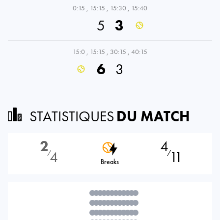
0:15
,
15:15
,
15:30
,
15:40
5
3
15:0
,
15:15
,
30:15
,
40:15
6
3
STATISTIQUES
DU MATCH
2
4
4
11
⁄
⁄
Breaks