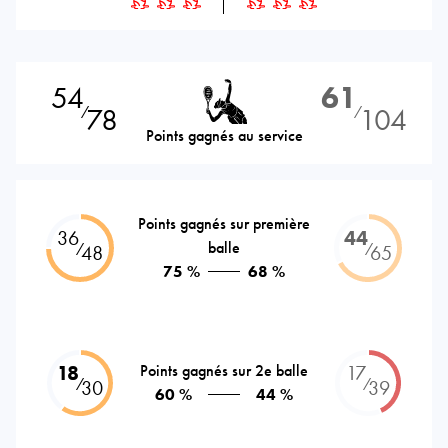
54
61
78
104
⁄
⁄
Points gagnés au service
Points gagnés sur première
36
44
balle
⁄
⁄
48
65
75 %
68 %
18
Points gagnés sur 2e balle
17
⁄
⁄
30
39
60 %
44 %