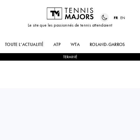
FR
EN
Le site que les passionnés de tennis attendaient
TOUTE L’ACTUALITÉ
ATP
WTA
ROLAND-GARROS
US
TERMINÉ
Serbia
LASLO
2
-
1
ALEJANDRO
DJERE
TABILO