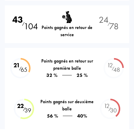
43
24
104
78
⁄
⁄
Points gagnés en retour de
service
Points gagnés en retour sur
21
12
première balle
⁄
⁄
65
48
32 %
25 %
Points gagnés sur deuxième
22
12
balle
⁄
⁄
39
30
56 %
40%