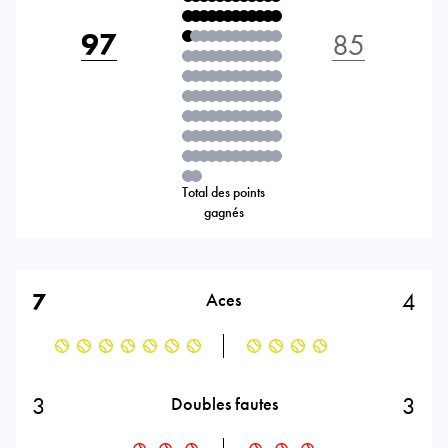
97
85
Total des points
gagnés
7
4
Aces
3
3
Doubles fautes