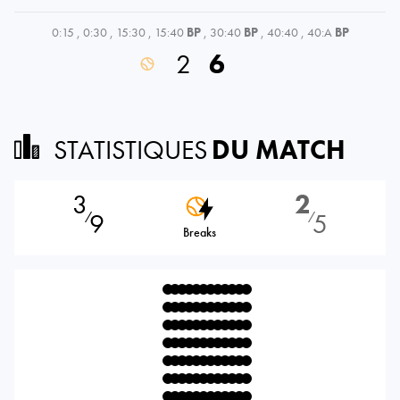
0:15
,
0:30
,
15:30
,
15:40
BP
,
30:40
BP
,
40:40
,
40:A
BP
2
6
STATISTIQUES
DU MATCH
3
2
9
5
⁄
⁄
Breaks