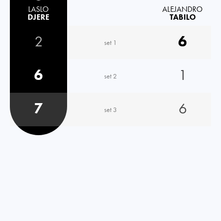
LASLO
ALEJANDRO
DJERE
TABILO
2
6
set 1
6
1
set 2
7
6
set 3