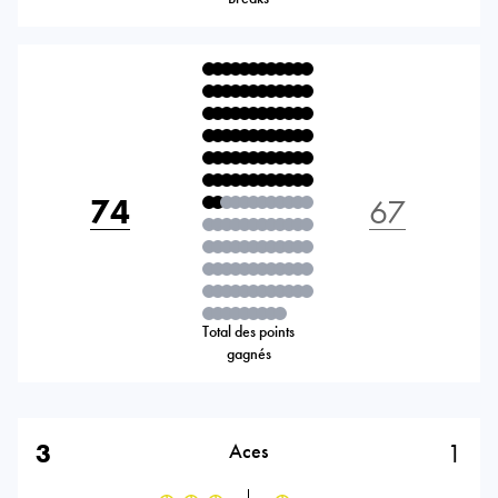
74
67
Total des points
gagnés
3
1
Aces