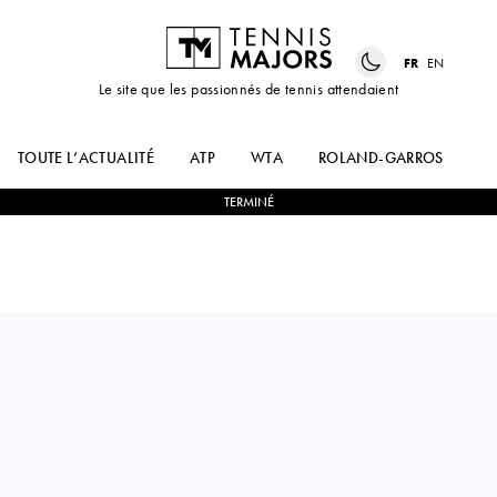
FR
EN
Le site que les passionnés de tennis attendaient
TOUTE L’ACTUALITÉ
ATP
WTA
ROLAND-GARROS
US
TERMINÉ
Argentina
SEBASTIAN
2
-
0
CAMILO
BAEZ
UGO CARABELLI