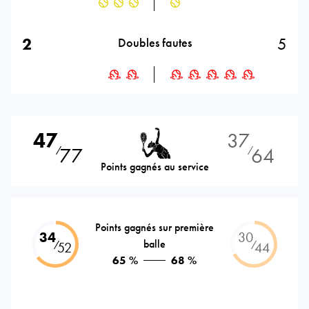
2
5
Doubles fautes
47
37
77
64
⁄
⁄
Points gagnés au service
Points gagnés sur première
34
30
balle
⁄
⁄
52
44
65 %
68 %