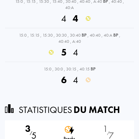
15:0
,
15:15
,
15:30
,
15:40
,
30:40
,
40:40
,
A:40
BP
,
40:40
,
40:A
4
4
15:0
,
15:15
,
15:30
,
30:30
,
30:40
BP
,
40:40
,
40:A
BP
,
40:40
,
A:40
5
4
15:0
,
30:0
,
30:15
,
40:15
BP
6
4
STATISTIQUES
DU MATCH
3
1
5
7
⁄
⁄
Breaks