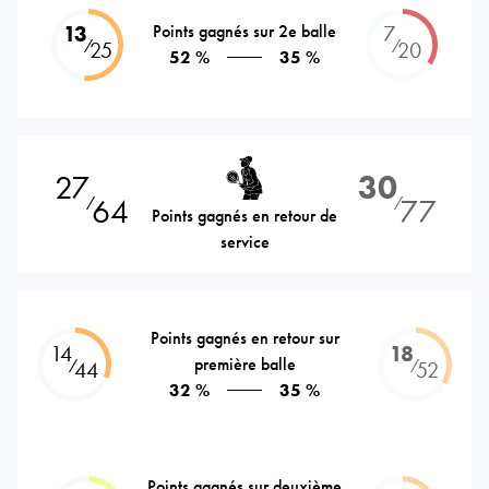
13
Points gagnés sur 2e balle
7
⁄
⁄
25
20
52 %
35 %
27
30
64
77
⁄
⁄
Points gagnés en retour de
service
Points gagnés en retour sur
14
18
première balle
⁄
⁄
44
52
32 %
35 %
Points gagnés sur deuxième