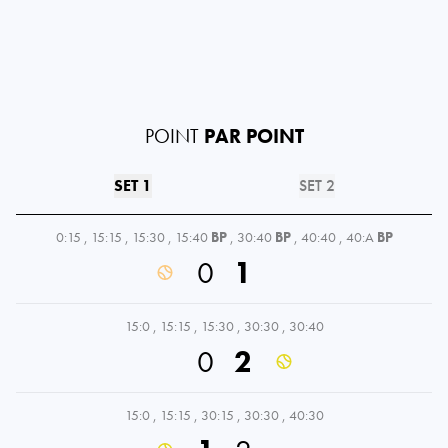
POINT
PAR POINT
SET 1
SET 2
0:15
,
15:15
,
15:30
,
15:40
BP
,
30:40
BP
,
40:40
,
40:A
BP
0
1
15:0
,
15:15
,
15:30
,
30:30
,
30:40
0
2
15:0
,
15:15
,
30:15
,
30:30
,
40:30