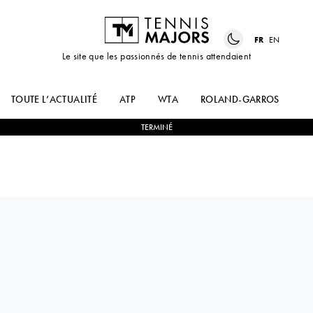
FR
EN
Le site que les passionnés de tennis attendaient
TOUTE L’ACTUALITÉ
ATP
WTA
ROLAND-GARROS
US
TERMINÉ
Great Britain
RYAN
1
-
2
ARTHUR
PENISTON
FILS