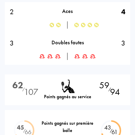
2
4
Aces
3
3
Doubles fautes
62
59
107
94
⁄
⁄
Points gagnés au service
Points gagnés sur première
45
43
balle
⁄
⁄
66
61