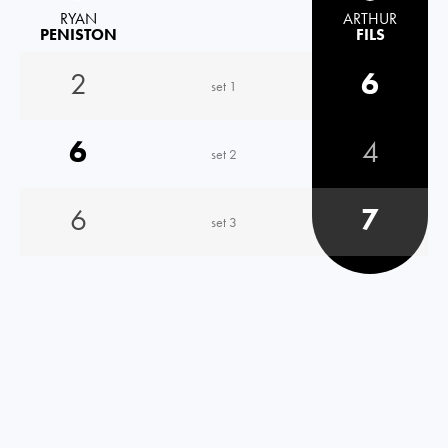
RYAN
ARTHUR
PENISTON
FILS
2
6
set 1
6
4
set 2
6
7
set 3