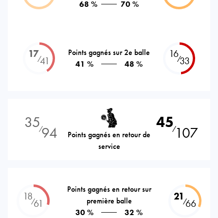
68 %
70 %
17
Points gagnés sur 2e balle
16
⁄
⁄
41
33
41 %
48 %
35
45
94
107
⁄
⁄
Points gagnés en retour de
service
Points gagnés en retour sur
18
21
première balle
⁄
⁄
61
66
30 %
32 %