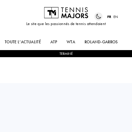
FR
EN
Le site que les passionnés de tennis attendaient
TOUTE L’ACTUALITÉ
ATP
WTA
ROLAND-GARROS
US
TERMINÉ
Japan
SHO
2
-
0
MARIANO
SHIMABUKURO
NAVONE