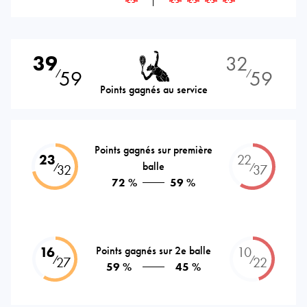
39
32
59
59
⁄
⁄
Points gagnés au service
Points gagnés sur première
23
22
balle
⁄
⁄
32
37
72 %
59 %
16
Points gagnés sur 2e balle
10
⁄
⁄
27
22
59 %
45 %