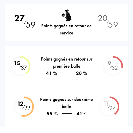
27
20
59
59
⁄
⁄
Points gagnés en retour de
service
Points gagnés en retour sur
15
9
première balle
⁄
⁄
37
32
41 %
28 %
Points gagnés sur deuxième
12
11
balle
⁄
⁄
22
27
55 %
41%