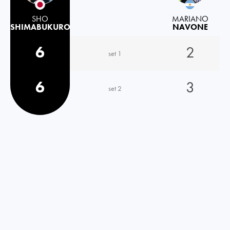
SHO
MARIANO
SHIMABUKURO
NAVONE
6
2
set 1
6
3
set 2