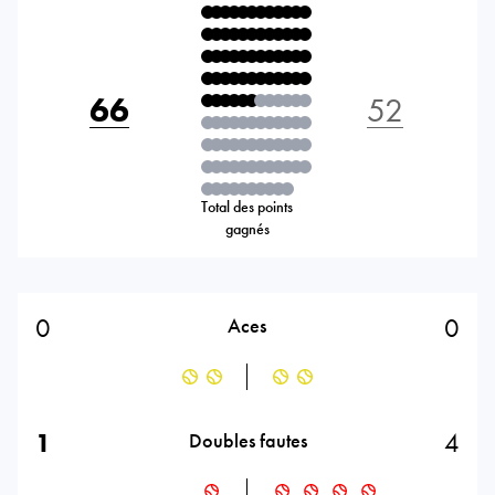
66
52
Total des points
gagnés
0
0
Aces
1
4
Doubles fautes