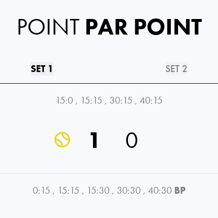
POINT
PAR POINT
SET 1
SET 2
15:0
,
15:15
,
30:15
,
40:15
1
0
0:15
,
15:15
,
15:30
,
30:30
,
40:30
BP