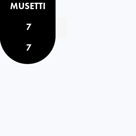
MUSETTI
7
7