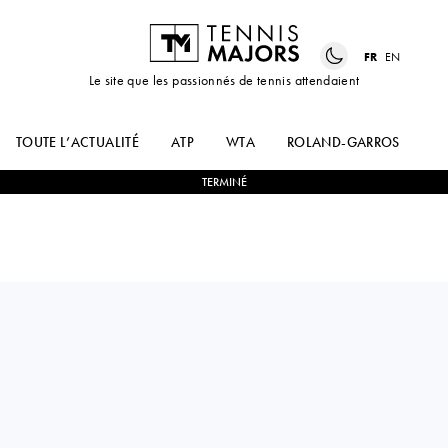
FR
EN
Le site que les passionnés de tennis attendaient
TOUTE L’ACTUALITÉ
ATP
WTA
ROLAND-GARROS
US
TERMINÉ
Argentina
FEDERICO
0
-
2
FRANCISCO
CORIA
CERUNDOLO