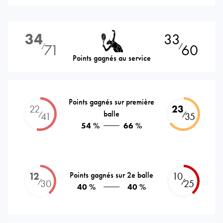
34
33
71
60
⁄
⁄
Points gagnés au service
Points gagnés sur première
22
23
balle
⁄
⁄
41
35
54 %
66 %
12
Points gagnés sur 2e balle
10
⁄
⁄
30
25
40 %
40 %