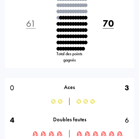
61
70
Total des points
gagnés
0
3
Aces
4
6
Doubles fautes