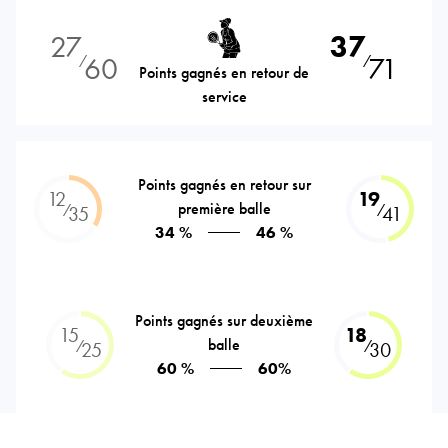
27
37
60
71
⁄
⁄
Points gagnés en retour de
service
Points gagnés en retour sur
12
19
première balle
⁄
⁄
35
41
34 %
46 %
Points gagnés sur deuxième
15
18
balle
⁄
⁄
25
30
60 %
60%