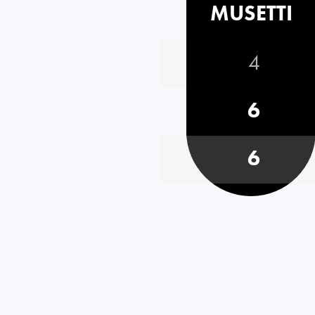
MUSETTI
4
6
6