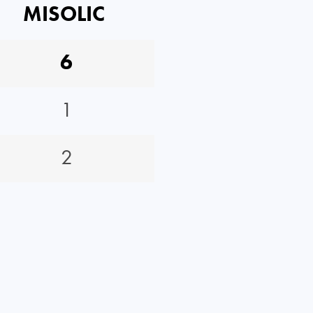
MISOLIC
6
1
2