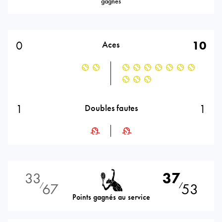
gagnés
0
10
Aces
1
1
Doubles fautes
33
37
67
53
⁄
⁄
Points gagnés au service