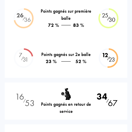
Points gagnés sur première
26
25
balle
⁄
⁄
36
30
72 %
83 %
7
Points gagnés sur 2e balle
12
⁄
⁄
31
23
23 %
52 %
16
34
53
67
⁄
⁄
Points gagnés en retour de
service