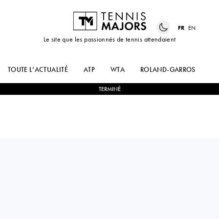
FR
EN
Le site que les passionnés de tennis attendaient
TOUTE L’ACTUALITÉ
ATP
WTA
ROLAND-GARROS
US
TERMINÉ
Italy
LUCA
0
-
2
DANIEL
NARDI
ALTMAIER