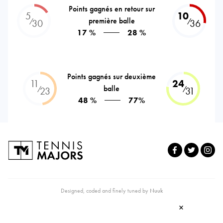
Points gagnés en retour sur
5
10
première balle
⁄
⁄
30
36
17 %
28 %
Points gagnés sur deuxième
11
24
balle
⁄
⁄
23
31
48 %
77%
Designed, coded and finely tuned by
Nuuk
×