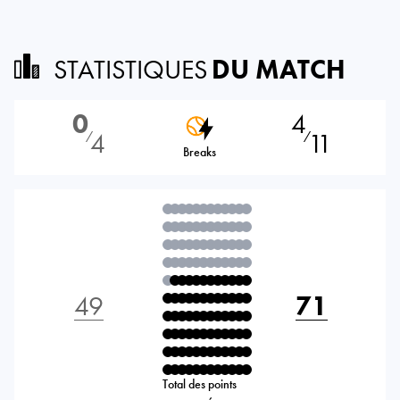
STATISTIQUES
DU MATCH
0
4
4
11
⁄
⁄
Breaks
49
71
Total des points