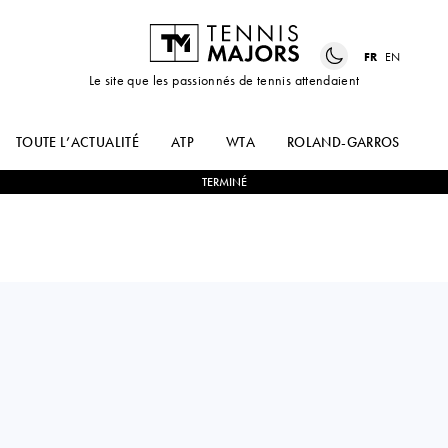
FR
EN
Le site que les passionnés de tennis attendaient
TOUTE L’ACTUALITÉ
ATP
WTA
ROLAND-GARROS
US
TERMINÉ
Spain
PEDRO
2
-
0
ALEKSANDAR
MARTINEZ
VUKIC