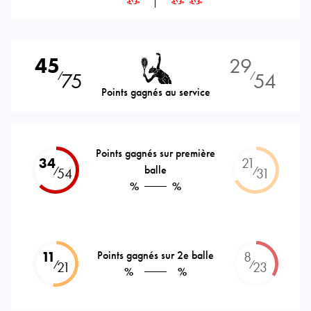
45
29
75
54
⁄
⁄
Points gagnés au service
Points gagnés sur première
34
21
balle
⁄
⁄
54
31
%
%
11
Points gagnés sur 2e balle
8
⁄
⁄
21
23
%
%