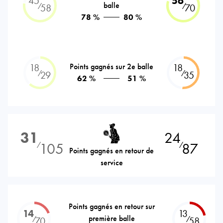
45
56
balle
⁄
⁄
58
70
78 %
80 %
18
Points gagnés sur 2e balle
18
⁄
⁄
29
35
62 %
51 %
31
24
105
87
⁄
⁄
Points gagnés en retour de
service
Points gagnés en retour sur
14
13
première balle
⁄
⁄
70
58