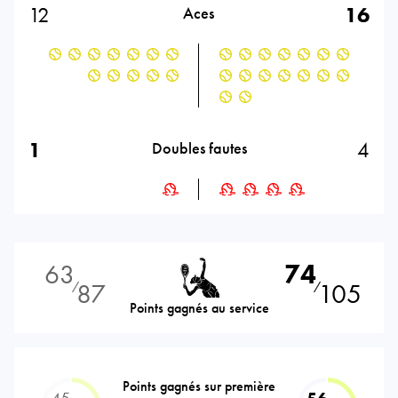
12
16
Aces
1
4
Doubles fautes
63
74
87
105
⁄
⁄
Points gagnés au service
Points gagnés sur première