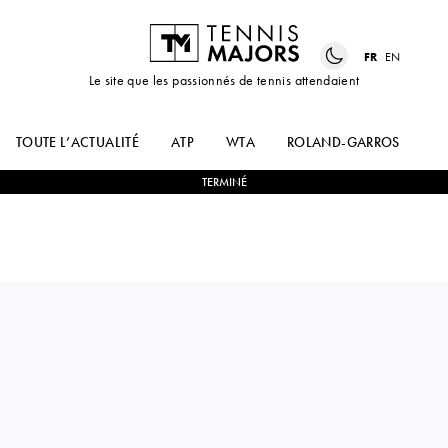
FR
EN
Le site que les passionnés de tennis attendaient
TOUTE L’ACTUALITÉ
ATP
WTA
ROLAND-GARROS
US
TERMINÉ
Germany
MAXIMILIAN
1
-
2
EGOR
MARTERER
GERASIMOV