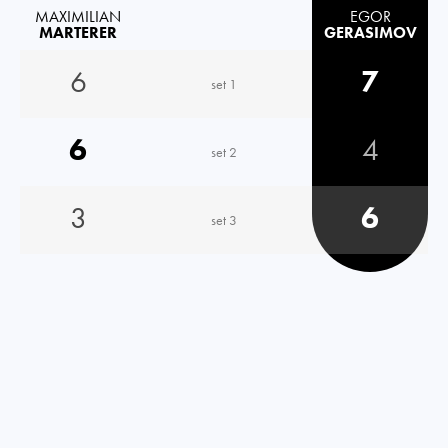
MAXIMILIAN
EGOR
MARTERER
GERASIMOV
6
7
set 1
6
4
set 2
3
6
set 3