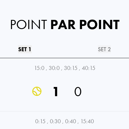
POINT
PAR POINT
SET 1
SET 2
15:0
,
30:0
,
30:15
,
40:15
1
0
0:15
,
0:30
,
0:40
,
15:40