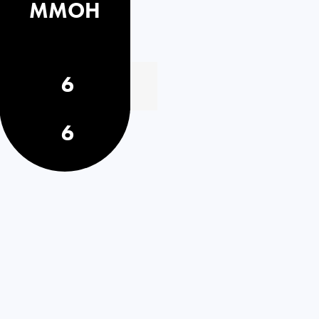
MMOH
6
6