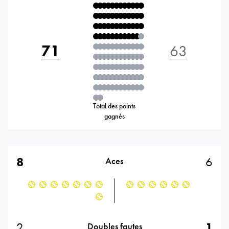
71
63
Total des points
gagnés
8
6
Aces
2
1
Doubles fautes