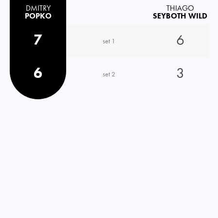
DMITRY
THIAGO
POPKO
SEYBOTH WILD
7
6
set 1
6
3
set 2