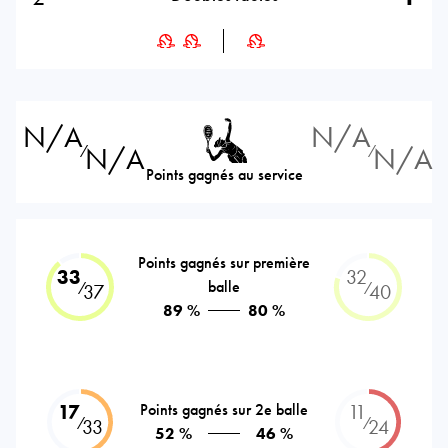
N/A
N/A
N/A
N/A
⁄
⁄
Points gagnés au service
Points gagnés sur première
33
32
balle
⁄
⁄
37
40
89 %
80 %
17
Points gagnés sur 2e balle
11
⁄
⁄
33
24
52 %
46 %