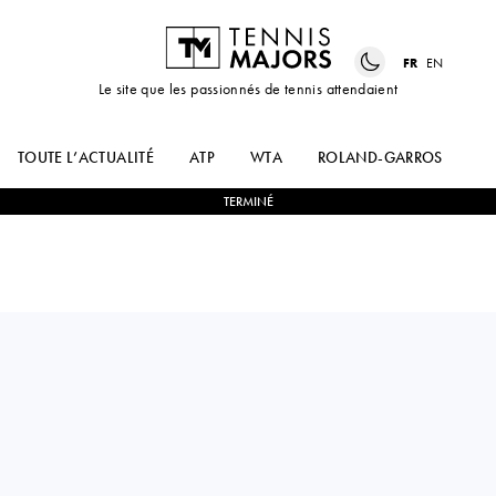
FR
EN
Le site que les passionnés de tennis attendaient
TOUTE L’ACTUALITÉ
ATP
WTA
ROLAND-GARROS
US
TERMINÉ
Kazakhstan
DMITRY
2
-
0
THIAGO
POPKO
SEYBOTH WILD