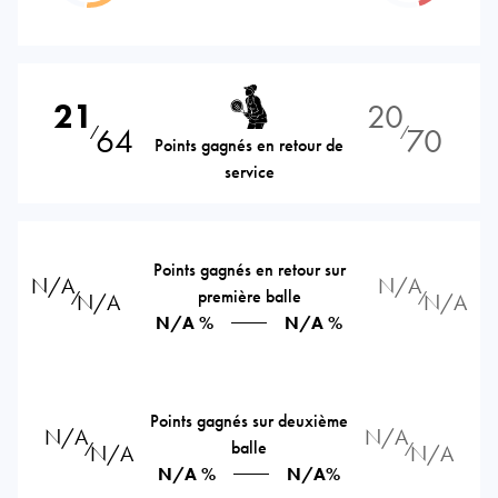
21
20
64
70
⁄
⁄
Points gagnés en retour de
service
Points gagnés en retour sur
N/A
N/A
première balle
⁄
⁄
N/A
N/A
N/A %
N/A %
Points gagnés sur deuxième
N/A
N/A
balle
⁄
⁄
N/A
N/A
N/A %
N/A%