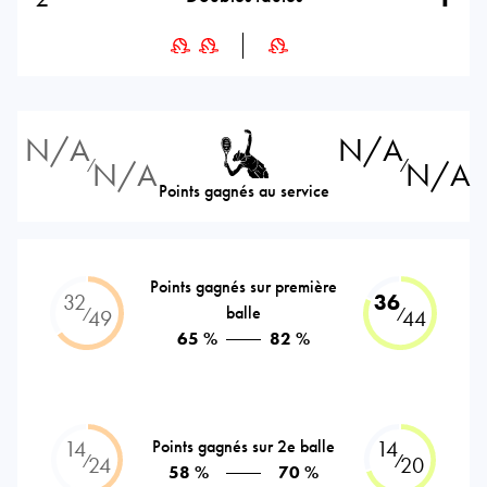
N/A
N/A
N/A
N/A
⁄
⁄
Points gagnés au service
Points gagnés sur première
32
36
balle
⁄
⁄
49
44
65 %
82 %
14
Points gagnés sur 2e balle
14
⁄
⁄
24
20
58 %
70 %