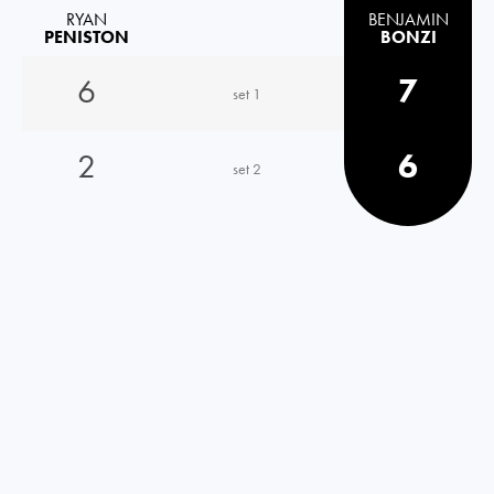
RYAN
BENJAMIN
PENISTON
BONZI
6
7
set 1
2
6
set 2