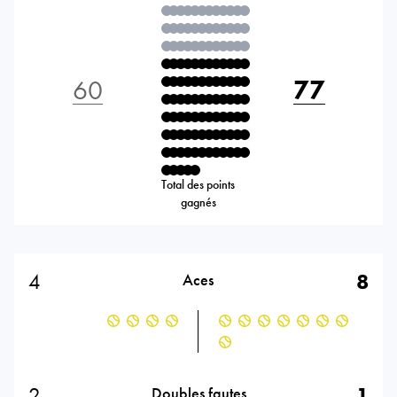
60
77
Total des points
gagnés
4
8
Aces
2
1
Doubles fautes