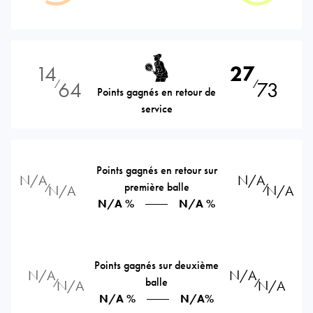
14
27
64
73
⁄
⁄
Points gagnés en retour de
service
Points gagnés en retour sur
N/A
N/A
première balle
⁄
⁄
N/A
N/A
N/A %
N/A %
Points gagnés sur deuxième
N/A
N/A
balle
⁄
⁄
N/A
N/A
N/A %
N/A%