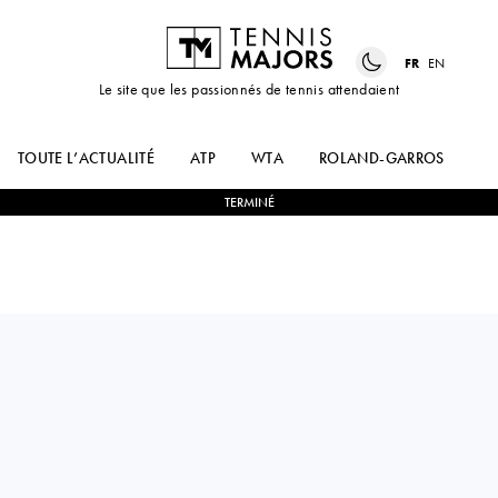
FR
EN
Le site que les passionnés de tennis attendaient
TOUTE L’ACTUALITÉ
ATP
WTA
ROLAND-GARROS
US
TERMINÉ
Great Britain
RYAN
0
-
2
BENJAMIN
PENISTON
BONZI