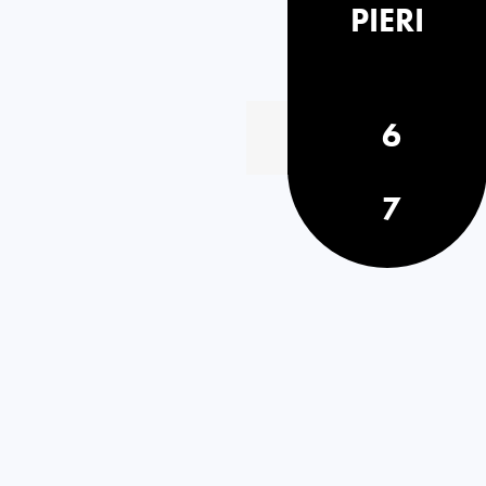
PIERI
6
7