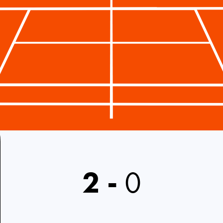
2
-
0