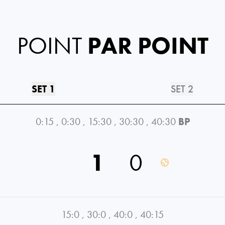
POINT
PAR POINT
SET 1
SET 2
0:15
,
0:30
,
15:30
,
30:30
,
40:30
BP
1
0
15:0
,
30:0
,
40:0
,
40:15