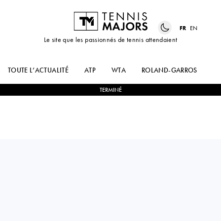
FR
EN
Le site que les passionnés de tennis attendaient
TOUTE L’ACTUALITÉ
ATP
WTA
ROLAND-GARROS
US
TERMINÉ
Australia
OLIVIA
2
-
0
CAMILLA
GADECKI
ROSATELLO