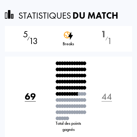
STATISTIQUES
DU MATCH
5
1
13
1
⁄
⁄
Breaks
69
44
Total des points
gagnés