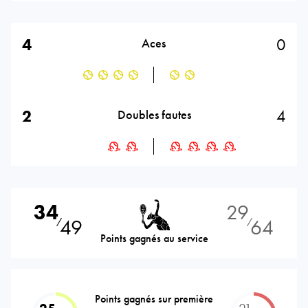
4
0
Aces
2
4
Doubles fautes
34
29
49
64
⁄
⁄
Points gagnés au service
Points gagnés sur première