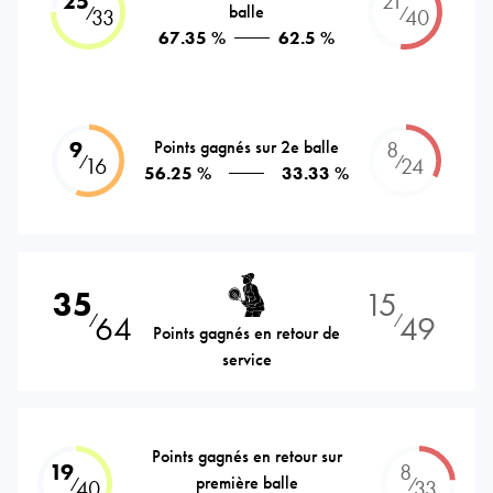
25
21
balle
⁄
⁄
33
40
67.35 %
62.5 %
9
Points gagnés sur 2e balle
8
⁄
⁄
16
24
56.25 %
33.33 %
35
15
64
49
⁄
⁄
Points gagnés en retour de
service
Points gagnés en retour sur
19
8
première balle
⁄
⁄
40
33